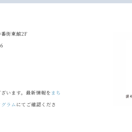
参番街東館2F
26
ございます。最新情報を
まち
タグラム
にてご確認くださ