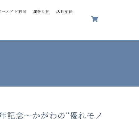
ダーメイド石琴
演奏活動
活動記録
0周年記念～かがわの“優れモノ