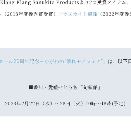
Klang Klang Sanukite Productsより2つ受賞アイテム
ム
（2018年度優秀賞受賞）／
サヌカイト風鈴
（2022年度
クール20周年記念～かがわの“優れモノフェア”」
は、以下
■香川・愛媛せとうち「旬彩館」
2023年2月22日（水）～28日（火）10時～18時(予定)