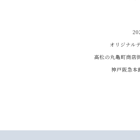
2
オリジナル
高松の丸亀町商店
神戸阪急本