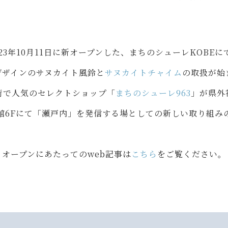
023年10月11日に新オープンした、まちのシューレKOBEに
デザインのサヌカイト風鈴と
サヌカイトチャイム
の取扱が始
街で人気のセレクトショップ「
まちのシューレ963
」が県外
館6Fにて「瀬戸内」を発信する場としての新しい取り組み
オープンにあたってのweb記事は
こちら
をご覧ください。